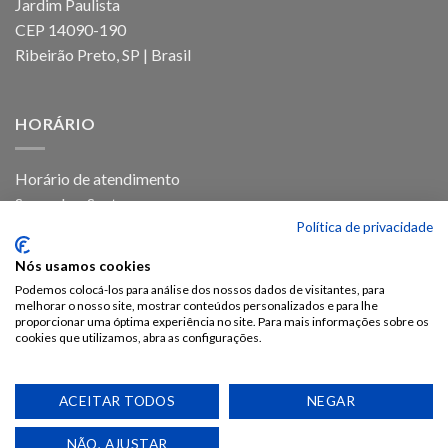
Jardim Paulista
CEP 14090-190
Ribeirão Preto, SP | Brasil
HORÁRIO
Horário de atendimento
Segunda a Sexta
Política de privacidade
Das 8h as 17h30
Nós usamos cookies
Podemos colocá-los para análise dos nossos dados de visitantes, para
melhorar o nosso site, mostrar conteúdos personalizados e para lhe
proporcionar uma óptima experiência no site. Para mais informações sobre os
cookies que utilizamos, abra as configurações.
ACEITAR TODOS
NEGAR
POLÍTICA DE PRIVACIDADE
POLÍTICA DE COOKIES
RASTREIO DE PRODUTO
TROCA E DEVOLUÇÃO
LOJA
NÃO, AJUSTAR