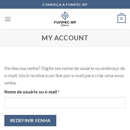
Skip
CONHEÇA A FUNPEC-RP
to
content
0
MY ACCOUNT
Perdeu sua senha? Digite seu nome de usuário ou endereço de
e-mail. Você receberá um link por e-mail para criar uma nova
senha.
Obrigatório
Nome de usuário ou e-mail
*
REDEFINIR SENHA