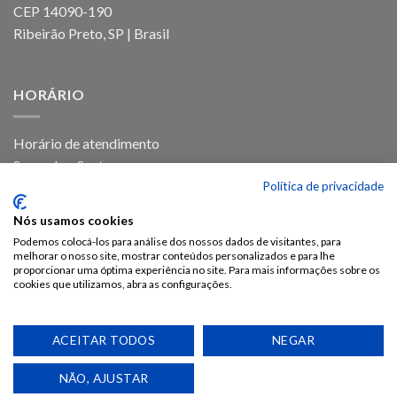
CEP 14090-190
Ribeirão Preto, SP | Brasil
HORÁRIO
Horário de atendimento
Segunda a Sexta
Política de privacidade
Das 8h as 17h30
Nós usamos cookies
Podemos colocá-los para análise dos nossos dados de visitantes, para
melhorar o nosso site, mostrar conteúdos personalizados e para lhe
proporcionar uma óptima experiência no site. Para mais informações sobre os
cookies que utilizamos, abra as configurações.
ACEITAR TODOS
NEGAR
POLÍTICA DE PRIVACIDADE
POLÍTICA DE COOKIES
RASTREIO DE PRODUTO
TROCA E DEVOLUÇÃO
LOJA
NÃO, AJUSTAR
Funpec-Editora faz parte da FUNPEC-RP | 2018