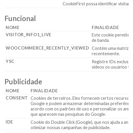
CookieFirst possa identificar visitant
Funcional
NOME
FINALIDADE
VISITOR_INFO1_LIVE
Este cookie permite q
de banda.
WOOCOMMERCE_RECENTLY_VIEWED
Contém uma matriz de
recentemente.
YSC
Registre IDs exclusiv
vídeos os usuários vi
Publicidade
NOME
FINALIDADE
CONSENT
Cookies de terceiros. Eles fornecem certos recursos
Google e podem armazenar determinadas preferência
acordo com os padrões de uso e personalizar os anún
que aparecem nas pesquisas do Google.
IDE
Cookie do Double Click (Google), que nos ajuda a anali
otimizar nossas campanhas de publicidade.