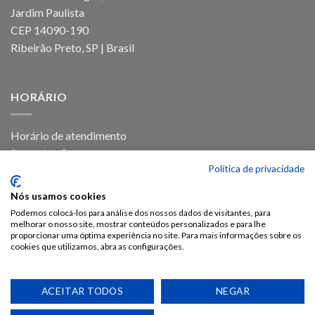
Jardim Paulista
CEP 14090-190
Ribeirão Preto, SP | Brasil
HORÁRIO
Horário de atendimento
Segunda a Sexta
Política de privacidade
Das 8h as 17h30
Nós usamos cookies
Podemos colocá-los para análise dos nossos dados de visitantes, para
melhorar o nosso site, mostrar conteúdos personalizados e para lhe
proporcionar uma óptima experiência no site. Para mais informações sobre os
cookies que utilizamos, abra as configurações.
ACEITAR TODOS
NEGAR
POLÍTICA DE PRIVACIDADE
POLÍTICA DE COOKIES
RASTREIO DE PRODUTO
TROCA E DEVOLUÇÃO
LOJA